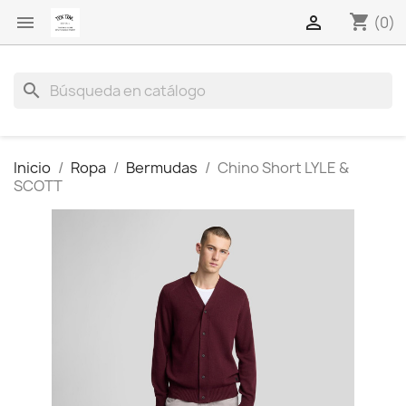
shopping_cart


(0)
search
Inicio
Ropa
Bermudas
Chino Short LYLE &
SCOTT