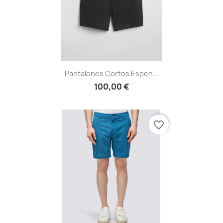
Pantalones Cortos Espen...
100,00 €
favorite_border