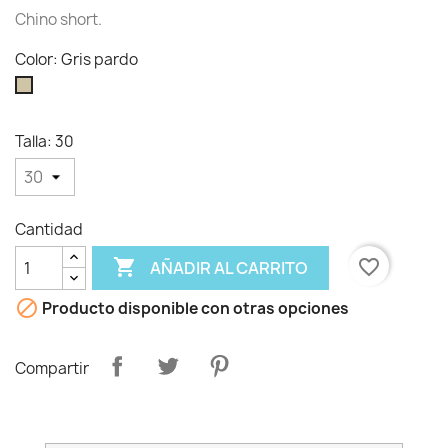
Chino short.
Color: Gris pardo
Gris
pardo
Talla: 30
Cantidad

favorite_border
AÑADIR AL CARRITO

Producto disponible con otras opciones
Compartir