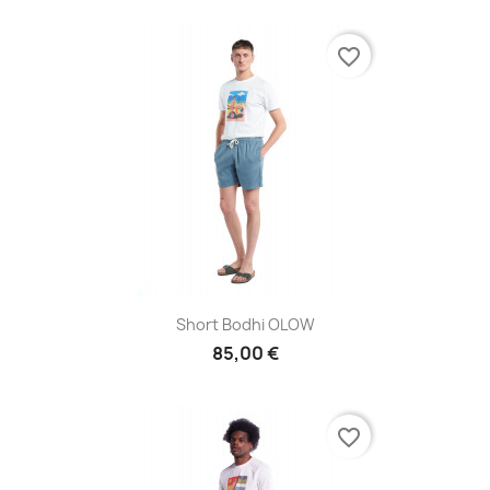
favorite_border
Short Bodhi OLOW
85,00 €
favorite_border