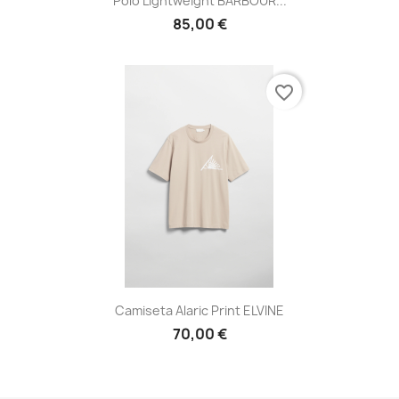
Polo Lightweight BARBOUR...
85,00 €
favorite_border
Camiseta Alaric Print ELVINE
70,00 €