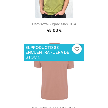
Camiseta Sugaar Man HIKA
45,00 €
EL PRODUCTO SE
favorite_border
ENCUENTRA FUERA DE
STOCK.