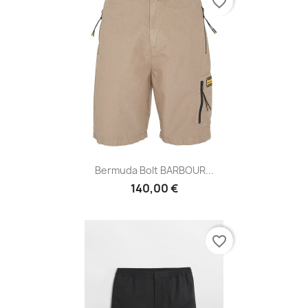
favorite_border
Bermuda Bolt BARBOUR...
140,00 €
favorite_border