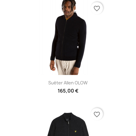
favorite_border
Suéter Allen OLOW
165,00 €
favorite_border