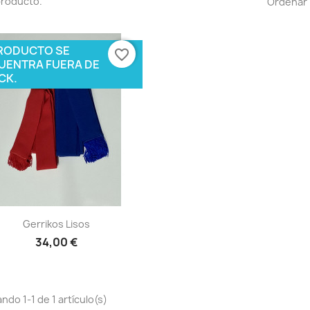
producto.
Ordenar 
PRODUCTO SE
favorite_border
UENTRA FUERA DE
CK.
Vista rápida

Gerrikos Lisos
34,00 €
ndo 1-1 de 1 artículo(s)