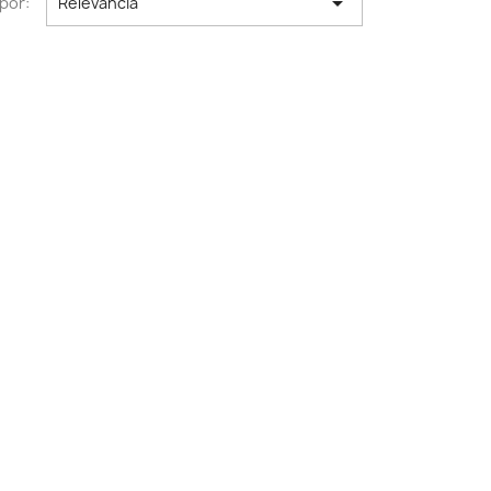

por:
Relevancia