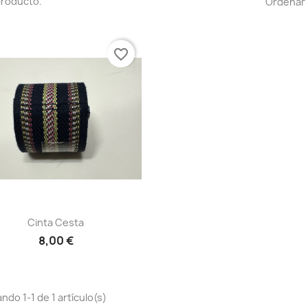
producto.
Ordenar 
favorite_border
Vista rápida

Cinta Cesta
8,00 €
ndo 1-1 de 1 artículo(s)