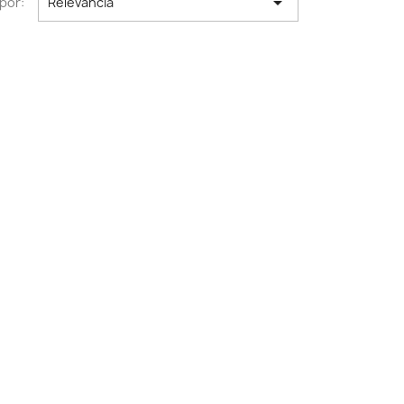

por:
Relevancia