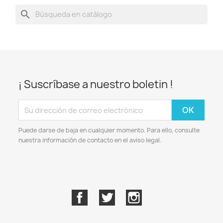
search
¡ Suscríbase a nuestro boletin !
Puede darse de baja en cualquier momento. Para ello, consulte
nuestra información de contacto en el aviso legal.
Facebook
Twitter
Instagram