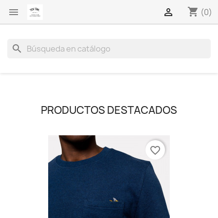
shopping_cart


(0)
search
PRODUCTOS DESTACADOS
favorite_border