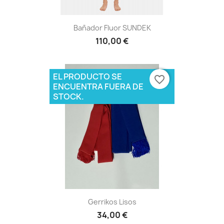
Bañador Fluor SUNDEK
110,00 €
EL PRODUCTO SE
favorite_border
ENCUENTRA FUERA DE
STOCK.
Gerrikos Lisos
34,00 €