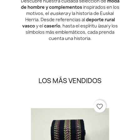
Descubre nuestra cuidada selección de
moda
de hombre y complementos
inspirados en los
motivos, el
euskera
y la historia de Euskal
Herria. Desde referencias al
deporte rural
vasco
y el
caserío
, hasta el espíritu
lasai
y los
símbolos más emblemáticos, cada prenda
cuenta una historia.
LOS MÁS VENDIDOS
favorite_border