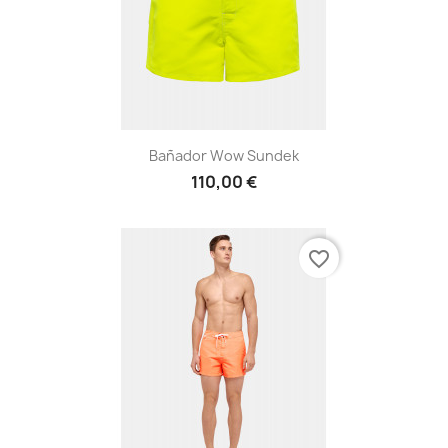
Bañador Wow Sundek
110,00 €
favorite_border