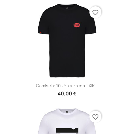
favorite_border
Camiseta 10 Urteurrena TXIK...
40,00 €
favorite_border