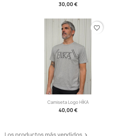
30,00 €
favorite_border
Camiseta Logo HÏKA
40,00 €
Los productos más vendidos
