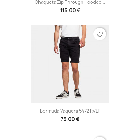
Chaqueta Zip Through Hooded...
115,00 €
favorite_border
Bermuda Vaquera 5472 RVLT
75,00 €