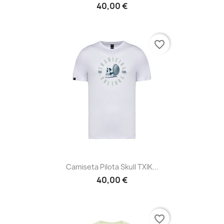
40,00 €
favorite_border
Camiseta Pilota Skull TXIK...
40,00 €
favorite_border