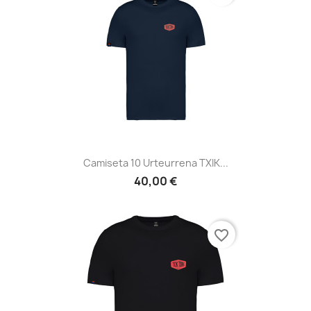
Camiseta 10 Urteurrena TXIK...
40,00 €
favorite_border