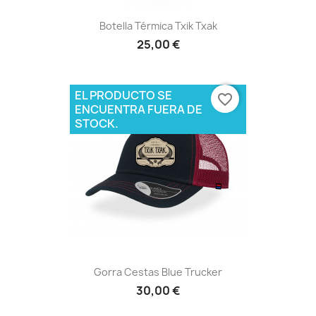
Botella Térmica Txik Txak
25,00 €
EL PRODUCTO SE
favorite_border
ENCUENTRA FUERA DE
STOCK.
Gorra Cestas Blue Trucker
30,00 €