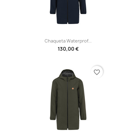
Chaqueta Waterprof...
130,00 €
favorite_border