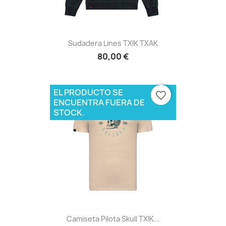
Sudadera Lines TXIK TXAK
80,00 €
EL PRODUCTO SE
favorite_border
ENCUENTRA FUERA DE
STOCK.
Camiseta Pilota Skull TXIK...