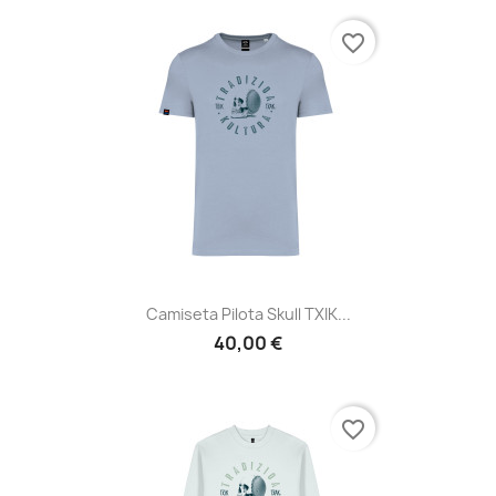
favorite_border
Camiseta Pilota Skull TXIK...
40,00 €
favorite_border