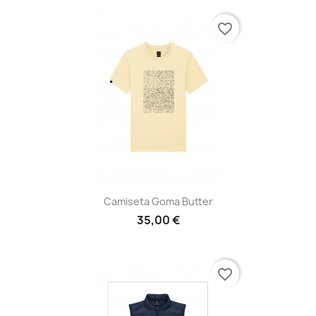
favorite_border
Camiseta Goma Butter
35,00 €
favorite_border