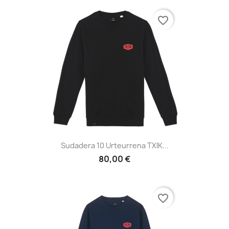
favorite_border
Sudadera 10 Urteurrena TXIK...
80,00 €
favorite_border