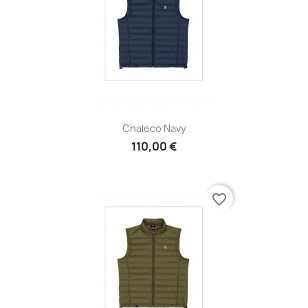
Chaleco Navy
110,00 €
favorite_border