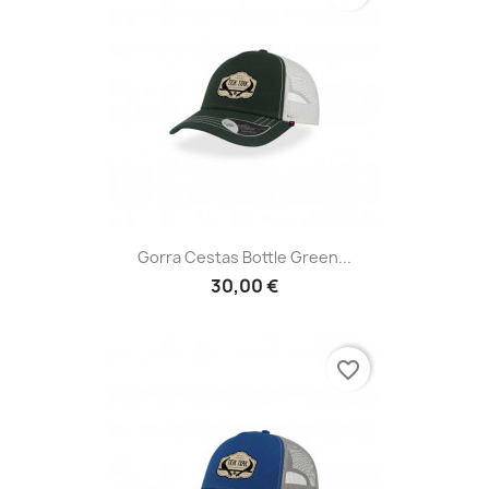
Gorra Cestas Bottle Green...
30,00 €
favorite_border