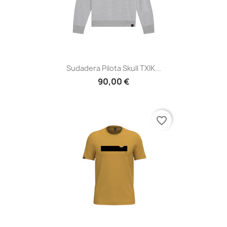
Sudadera Pilota Skull TXIK...
90,00 €
favorite_border