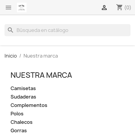
shopping_cart


(0)
search
Inicio
Nuestra marca
NUESTRA MARCA
Camisetas
Sudaderas
Complementos
Polos
Chalecos
Gorras