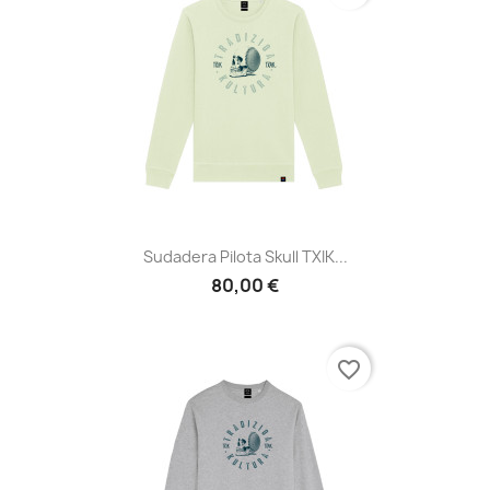
Sudadera Pilota Skull TXIK...
80,00 €
favorite_border