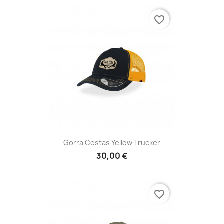
favorite_border
Gorra Cestas Yellow Trucker
30,00 €
favorite_border