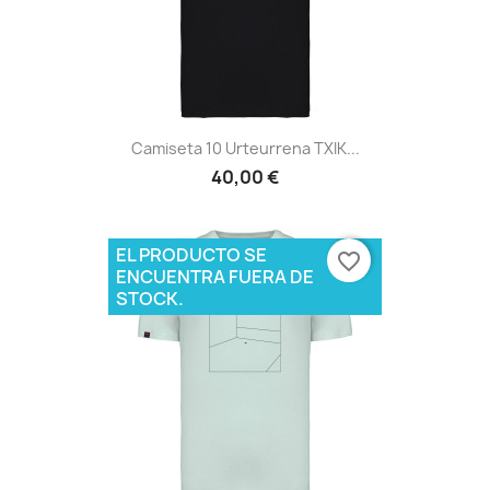
Camiseta 10 Urteurrena TXIK...
40,00 €
EL PRODUCTO SE
favorite_border
ENCUENTRA FUERA DE
STOCK.