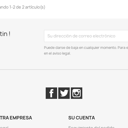
ndo 1-2 de 2 artículo(s)
in !
Puede darse de baja en cualquier momento. Para el
en el aviso legal.
Facebook
Twitter
Instagram
TRA EMPRESA
SU CUENTA
Legal
Seguimiento del pedido