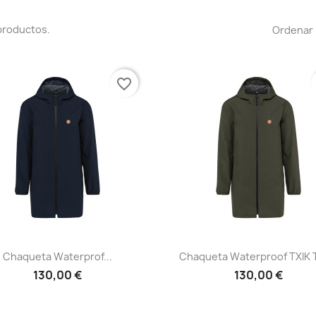
productos.
Ordenar 
favorite_border
Vista rápida
Vista rápida


Chaqueta Waterprof...
Chaqueta Waterproof TXIK 
130,00 €
130,00 €