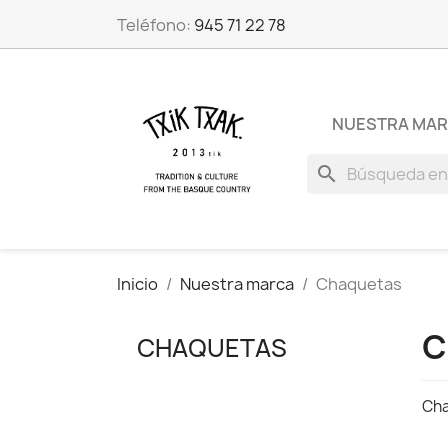
Teléfono:
945 71 22 78
NUESTRA MA
search
Inicio
Nuestra marca
Chaquetas
C
CHAQUETAS
Cha