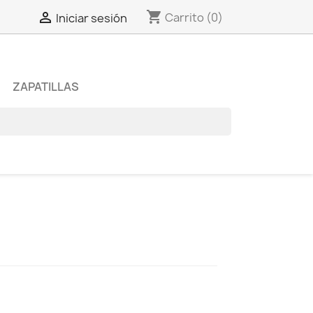
shopping_cart

Carrito
(0)
Iniciar sesión
ZAPATILLAS