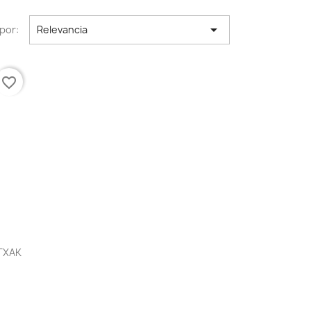

por:
Relevancia
favorite_border
TXAK