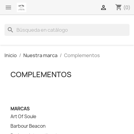
shopping_cart


(0)
search
Inicio
Nuestra marca
Complementos
COMPLEMENTOS
MARCAS
Art Of Soule
Barbour Beacon