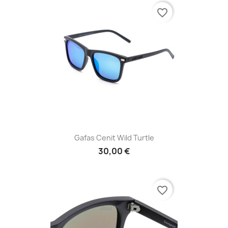
favorite_border
Gafas Cenit Wild Turtle
30,00 €
favorite_border