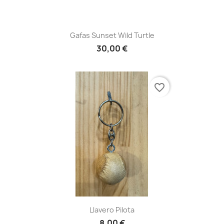
Gafas Sunset Wild Turtle
30,00 €
favorite_border
Llavero Pilota
8,00 €