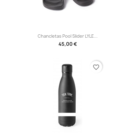
Chancletas Pool Slider LYLE...
45,00 €
favorite_border