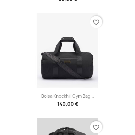
favorite_border
Bolsa Knockhill Gym Bag...
140,00 €
favorite_border