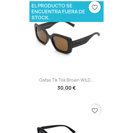
EL PRODUCTO SE
favorite_border
ENCUENTRA FUERA DE
STOCK.
Gafas Tik Tok Brown WILD...
30,00 €
favorite_border