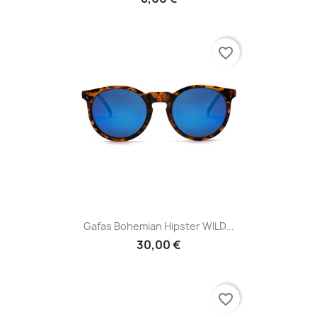
favorite_border
Gafas Bohemian Hipster WILD...
30,00 €
favorite_border