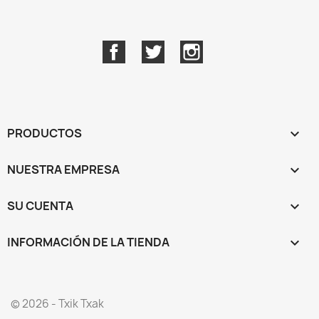
Facebook
Twitter
Instagram
PRODUCTOS

NUESTRA EMPRESA

SU CUENTA

INFORMACIÓN DE LA TIENDA
keyboard_arrow_down
© 2026 - Txik Txak