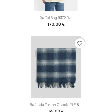
Duffel Bag 9372 Rvlt
170,00 €
favorite_border
Bufanda Tartan Check LYLE &...
65,00 €