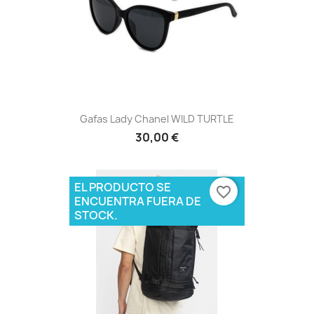
Gafas Lady Chanel WILD TURTLE
30,00 €
EL PRODUCTO SE
favorite_border
ENCUENTRA FUERA DE
STOCK.