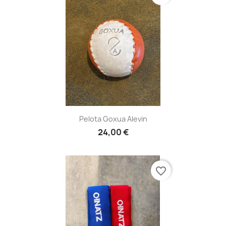
Pelota Goxua Alevin
24,00 €
favorite_border