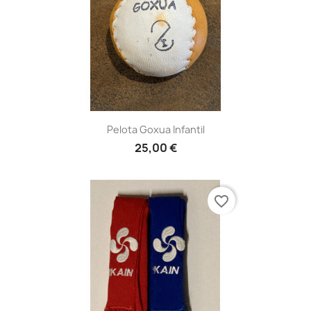
Pelota Goxua Infantil
25,00 €
favorite_border