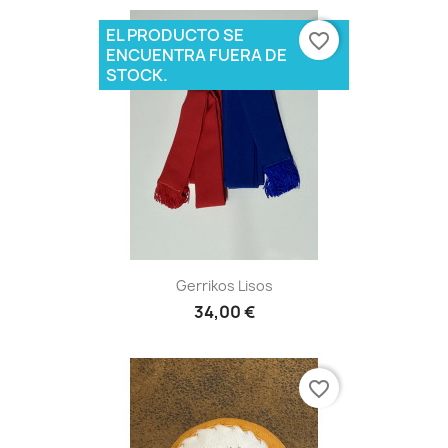
EL PRODUCTO SE
favorite_border
ENCUENTRA FUERA DE
STOCK.
Gerrikos Lisos
34,00 €
favorite_border