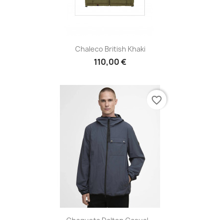
Chaleco British Khaki
110,00 €
favorite_border