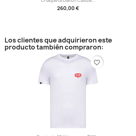
Chaqueta Dalton Casual...
260,00 €
Los clientes que adquirieron este
producto también compraron:
favorite_border