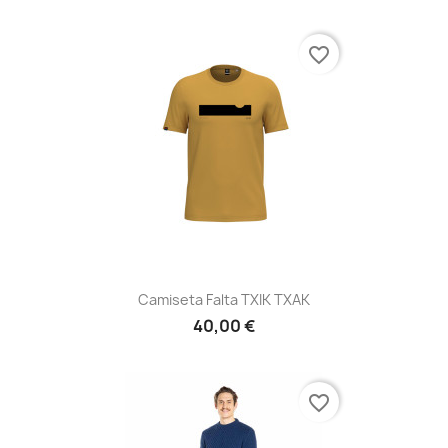
favorite_border
Camiseta Falta TXIK TXAK
40,00 €
favorite_border