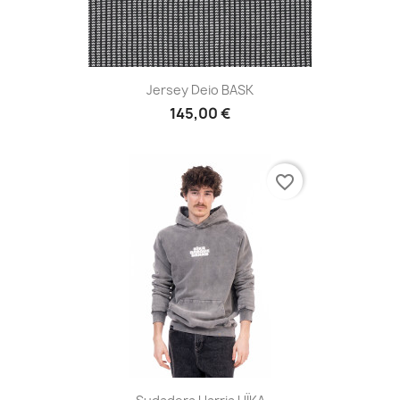
Jersey Deio BASK
145,00 €
favorite_border