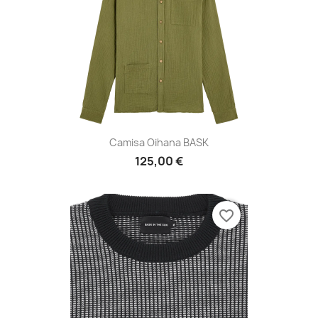
Camisa Oihana BASK
125,00 €
favorite_border