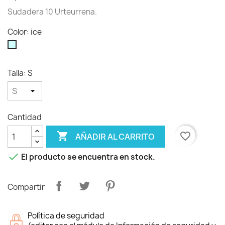
Sudadera 10 Urteurrena.
Color: ice
ice
Talla: S
Cantidad

favorite_border
AÑADIR AL CARRITO

El producto se encuentra en stock.
Compartir
Política de seguridad