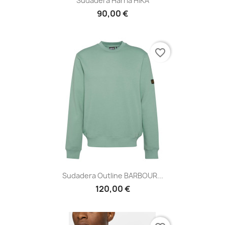
Sudadera Harria HÏKA
90,00 €
favorite_border
Sudadera Outline BARBOUR...
120,00 €