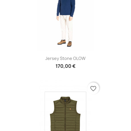
Jersey Stone OLOW
170,00 €
favorite_border