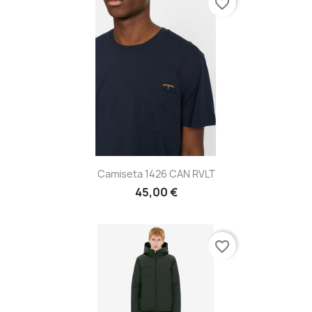
favorite_border
Camiseta 1426 CAN RVLT
45,00 €
favorite_border