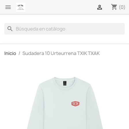
shopping_cart


(0)
search
Inicio
Sudadera 10 Urteurrena TXIK TXAK