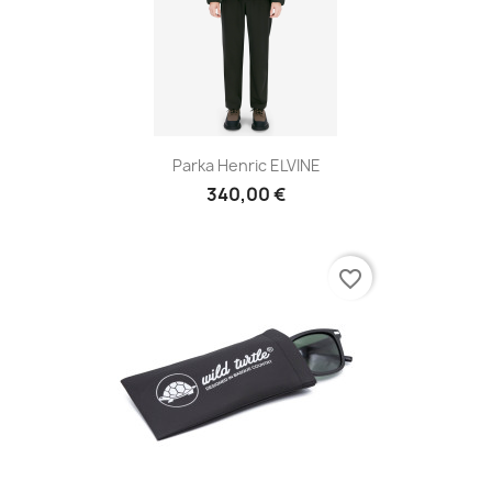
Parka Henric ELVINE
340,00 €
favorite_border