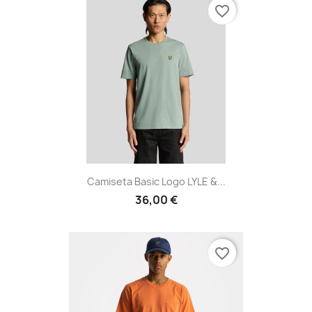
favorite_border
Camiseta Basic Logo LYLE &...
36,00 €
favorite_border