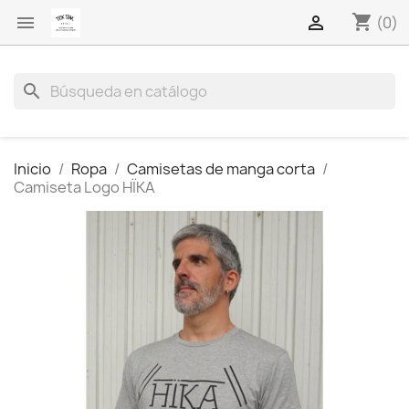
shopping_cart


(0)
search
Inicio
Ropa
Camisetas de manga corta
Camiseta Logo HÏKA