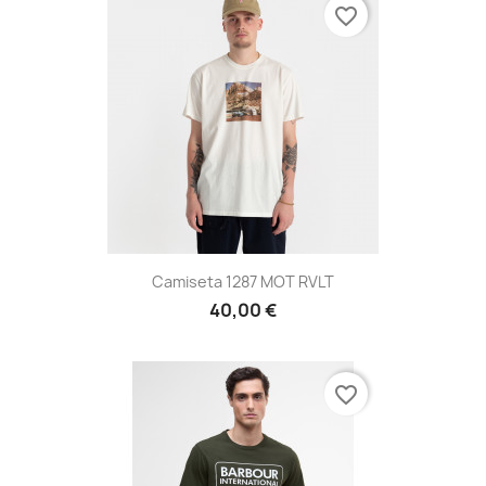
favorite_border
Camiseta 1287 MOT RVLT
40,00 €
favorite_border