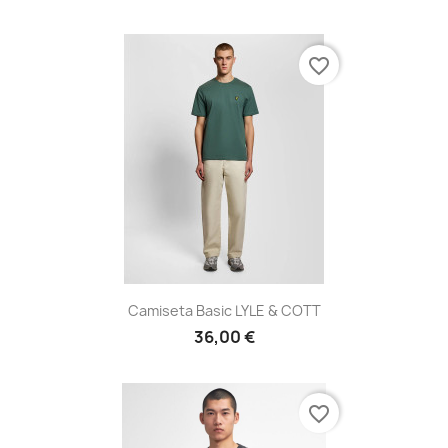
favorite_border
Camiseta Basic LYLE & COTT
36,00 €
favorite_border