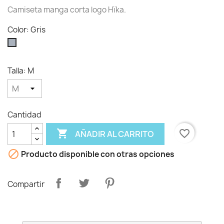
Camiseta manga corta logo Hïka.
Color: Gris
Gris
Talla: M
Cantidad

favorite_border
AÑADIR AL CARRITO

Producto disponible con otras opciones
Compartir