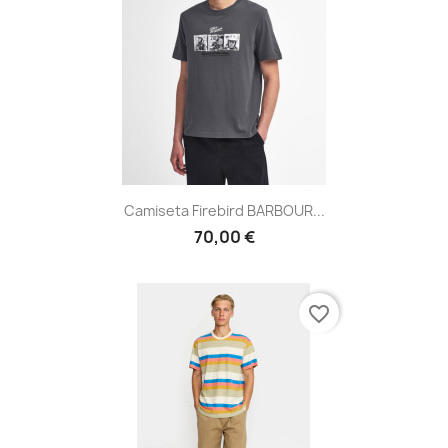
Camiseta Firebird BARBOUR...
70,00 €
favorite_border