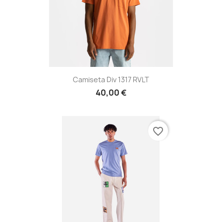
Camiseta Div 1317 RVLT
40,00 €
favorite_border