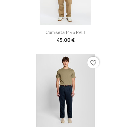
Camiseta 1446 RVLT
45,00 €
favorite_border