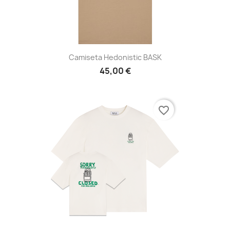
Camiseta Hedonistic BASK
45,00 €
favorite_border