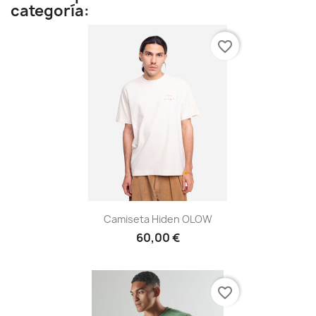
categoría:
favorite_border
Camiseta Hiden OLOW
60,00 €
favorite_border