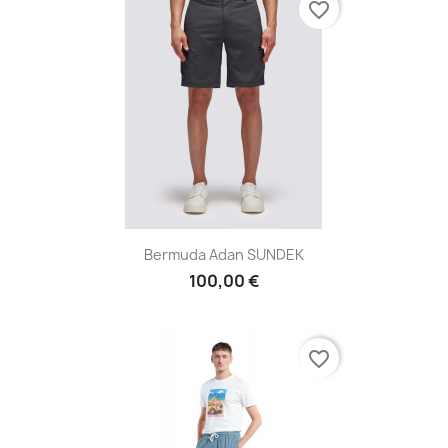
favorite_border
Bermuda Adan SUNDEK
100,00 €
favorite_border