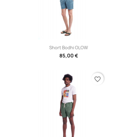
Short Bodhi OLOW
85,00 €
favorite_border