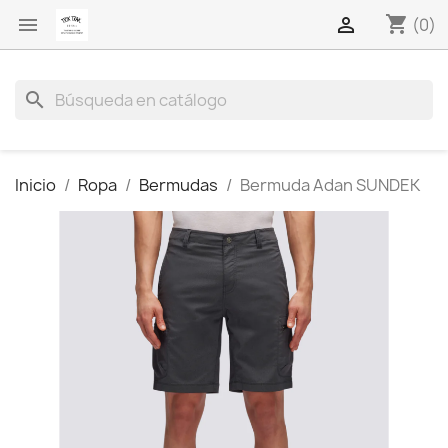
shopping_cart


(0)
search
Inicio
Ropa
Bermudas
Bermuda Adan SUNDEK