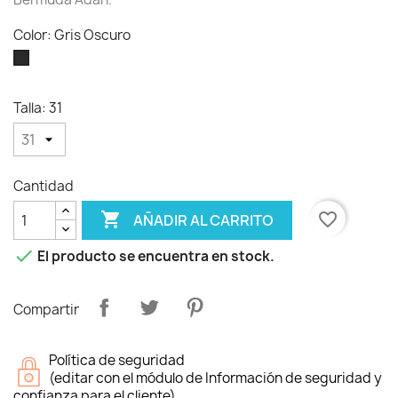
Color: Gris Oscuro
Gris
Oscuro
Talla: 31
Cantidad

favorite_border
AÑADIR AL CARRITO

El producto se encuentra en stock.
Compartir
Política de seguridad
(editar con el módulo de Información de seguridad y
confianza para el cliente)