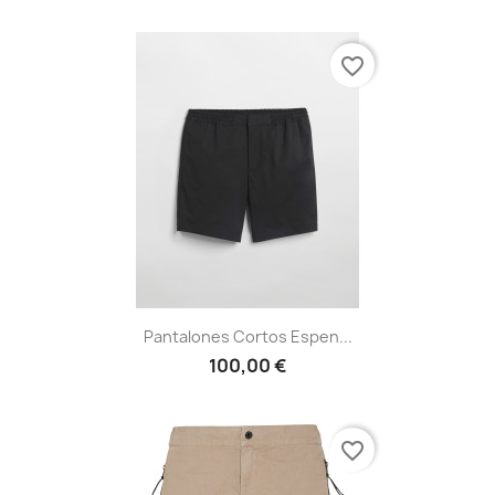
favorite_border
Pantalones Cortos Espen...
100,00 €
favorite_border