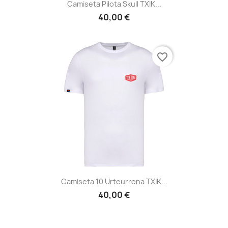
Camiseta Pilota Skull TXIK...
40,00 €
favorite_border
Camiseta 10 Urteurrena TXIK...
40,00 €