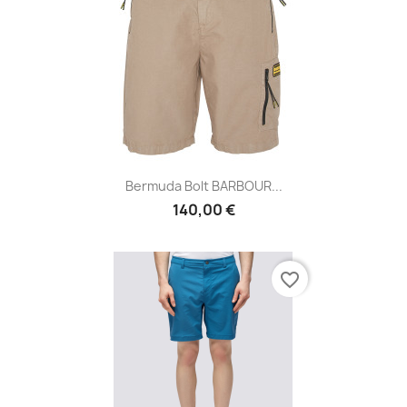
Bermuda Bolt BARBOUR...
140,00 €
favorite_border