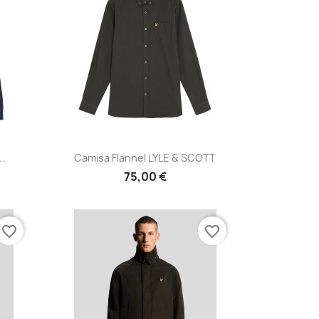
Vista rápida

.
Camisa Flannel LYLE & SCOTT
75,00 €
favorite_border
favorite_border