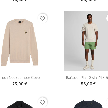
favorite_border
Vista rápida
Vista rápida


ersey Neck Jumper Cove...
Bañador Plain Swin LYLE &.
75,00 €
55,00 €
favorite_border