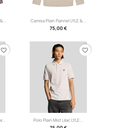
Vista rápida

&...
Camisa Plain Flannel LYLE &...
75,00 €
favorite_border
favorite_border
Vista rápida

...
Polo Plain Mist Lilac LYLE...
75,00 €