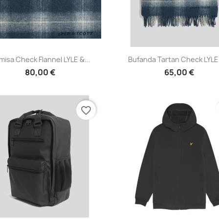
Vista rápida
Vista rápida


isa Check Flannel LYLE &...
Bufanda Tartan Check LYLE 
80,00 €
65,00 €
favorite_border