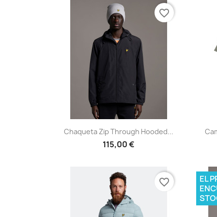
favorite_border
Vista rápida

Chaqueta Zip Through Hooded...
Cam
115,00 €
EL 
favorite_border
ENC
STO