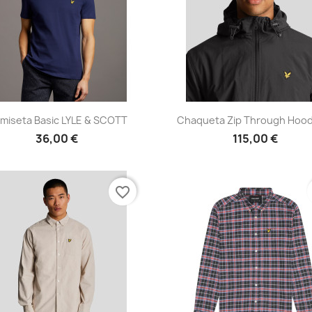
Vista rápida
Vista rápida


miseta Basic LYLE & SCOTT
Chaqueta Zip Through Hood
36,00 €
115,00 €
favorite_border