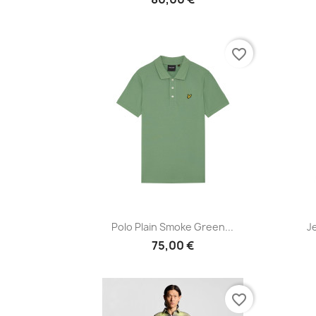
favorite_border
Vista rápida

Polo Plain Smoke Green...
J
75,00 €
favorite_border