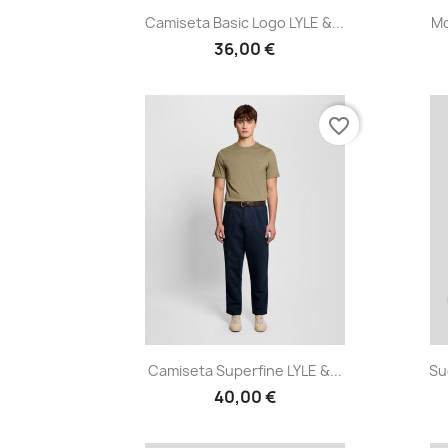
Vista rápida

Camiseta Basic Logo LYLE &...
Mo
36,00 €
favorite_border
Vista rápida

Camiseta Superfine LYLE &...
Su
40,00 €