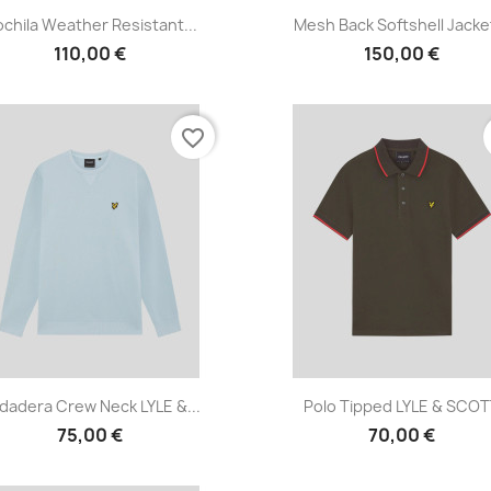
Vista rápida
Vista rápida


chila Weather Resistant...
Mesh Back Softshell Jacket
110,00 €
150,00 €
favorite_border
Vista rápida
Vista rápida


dadera Crew Neck LYLE &...
Polo Tipped LYLE & SCO
75,00 €
70,00 €