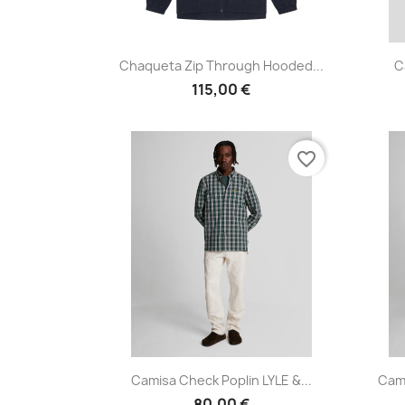
Vista rápida

Chaqueta Zip Through Hooded...
C
115,00 €
favorite_border
Vista rápida

Camisa Check Poplin LYLE &...
Cami
80,00 €