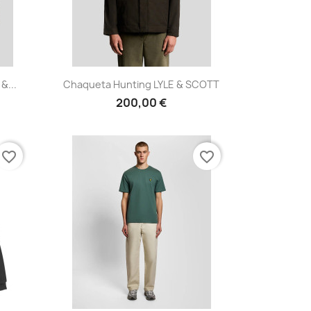
Vista rápida

&...
Chaqueta Hunting LYLE & SCOTT
200,00 €
favorite_border
favorite_border