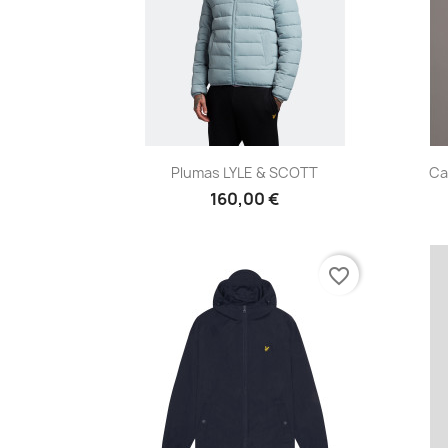
Vista rápida

Plumas LYLE & SCOTT
Ca
160,00 €
favorite_border