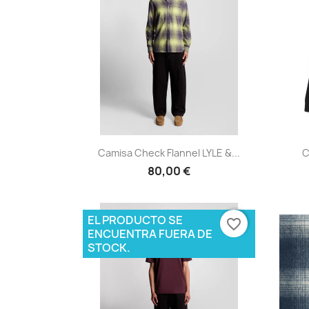
Vista rápida

Camisa Check Flannel LYLE &...
C
80,00 €
EL PRODUCTO SE
favorite_border
ENCUENTRA FUERA DE
STOCK.