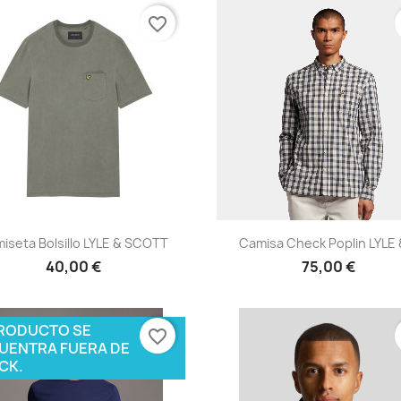
favorite_border
Vista rápida
Vista rápida


iseta Bolsillo LYLE & SCOTT
Camisa Check Poplin LYLE &
40,00 €
75,00 €
PRODUCTO SE
favorite_border
UENTRA FUERA DE
CK.