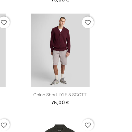
favorite_border
favorite_border
Vista rápida

..
Chino Short LYLE & SCOTT
75,00 €
favorite_border
favorite_border