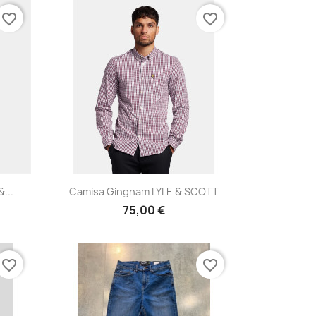
favorite_border
favorite_border
Vista rápida

...
Camisa Gingham LYLE & SCOTT
75,00 €
favorite_border
favorite_border