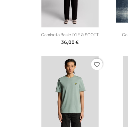
Vista rápida

Camiseta Basic LYLE & SCOTT
Cam
36,00 €
favorite_border