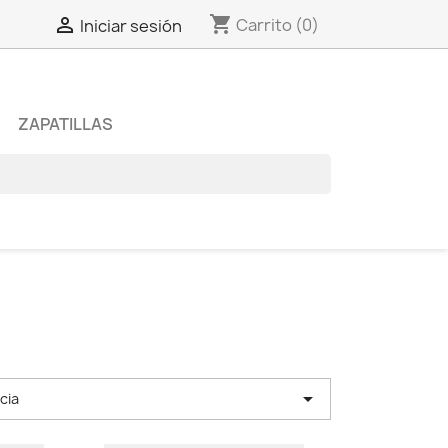
shopping_cart

Carrito
(0)
Iniciar sesión
ZAPATILLAS

cia