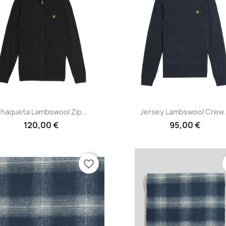
Vista rápida
Vista rápida


haqueta Lambswool Zip...
Jersey Lambswool Crew..
120,00 €
95,00 €
favorite_border