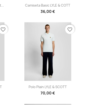
Vista rápida

...
Camiseta Basic LYLE & COTT
36,00 €
favorite_border
favorite_border
Vista rápida

TT
Polo Plain LYLE & SCOTT
70,00 €