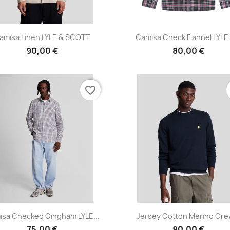
Vista rápida
Vista rápida


amisa Linen LYLE & SCOTT
Camisa Check Flannel LYLE 
90,00 €
80,00 €
favorite_border
Vista rápida
Vista rápida


sa Checked Gingham LYLE...
Jersey Cotton Merino Crew
75,00 €
80,00 €