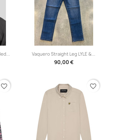
Vista rápida

ed...
Vaquero Straight Leg LYLE &...
90,00 €
favorite_border
favorite_border