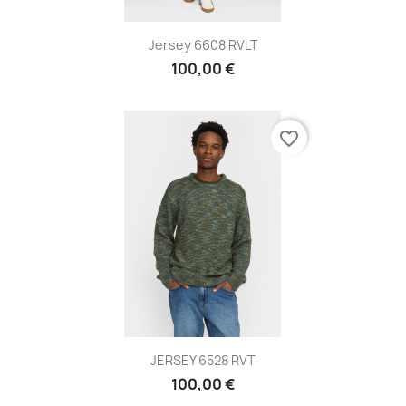
Jersey 6608 RVLT
100,00 €
favorite_border
JERSEY 6528 RVT
100,00 €