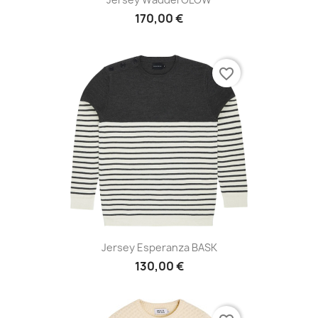
170,00 €
favorite_border
Jersey Esperanza BASK
130,00 €