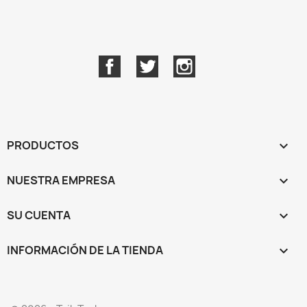
Facebook
Twitter
Instagram
PRODUCTOS

NUESTRA EMPRESA

SU CUENTA

INFORMACIÓN DE LA TIENDA
keyboard_arrow_down