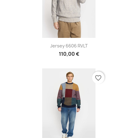
Jersey 6606 RVLT
110,00 €
favorite_border