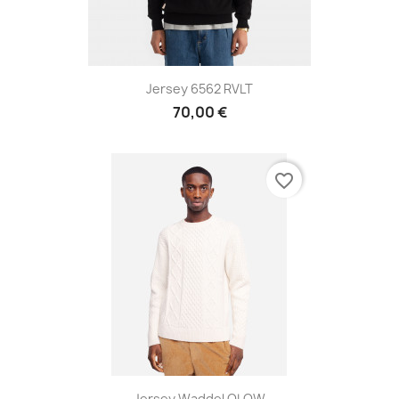
Jersey 6562 RVLT
70,00 €
favorite_border
Jersey Waddel OLOW