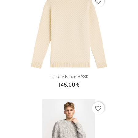
favorite_border
Jersey Bakar BASK
145,00 €
favorite_border