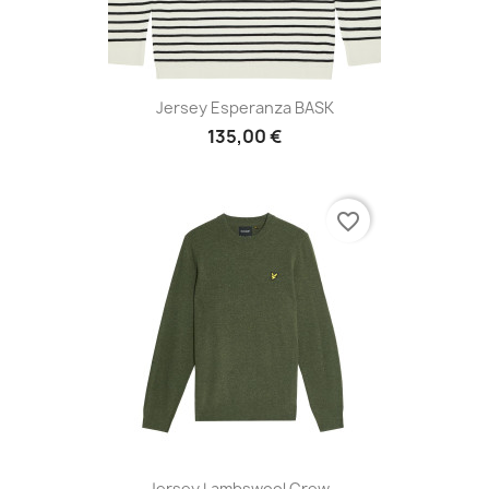
Jersey Esperanza BASK
135,00 €
favorite_border
Jersey Lambswool Crew...