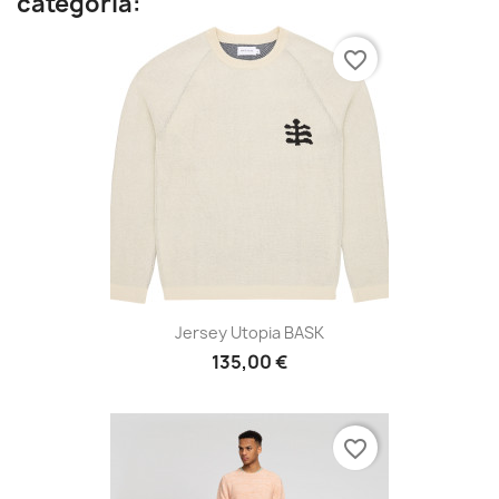
categoría:
favorite_border
Jersey Utopia BASK
135,00 €
favorite_border