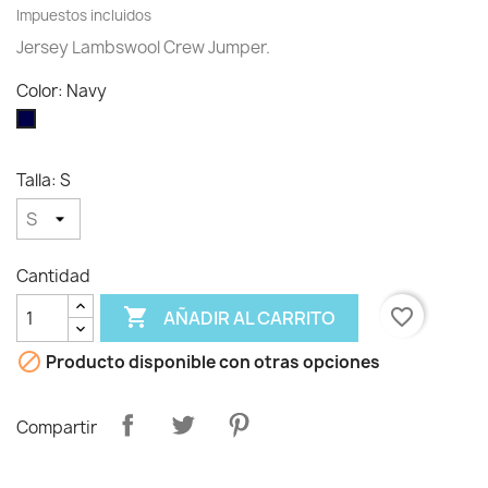
Impuestos incluidos
Jersey Lambswool Crew Jumper.
Color: Navy
Navy
Talla: S
Cantidad

favorite_border
AÑADIR AL CARRITO

Producto disponible con otras opciones
Compartir