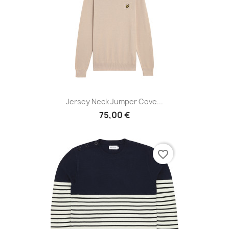
Jersey Neck Jumper Cove...
75,00 €
favorite_border