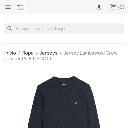
shopping_cart


(0)
search
Inicio
Ropa
Jerseys
Jersey Lambswool Crew
Jumper LYLE 6 SCOTT