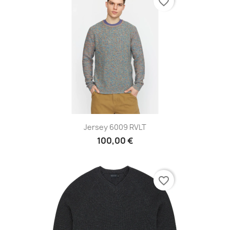
favorite_border
Jersey 6009 RVLT
100,00 €
favorite_border