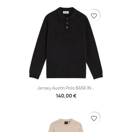
favorite_border
Jersey Austin Polo BASK IN...
140,00 €
favorite_border