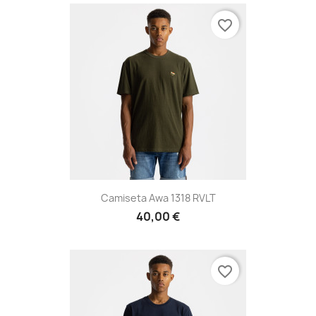
favorite_border
Camiseta Awa 1318 RVLT
40,00 €
favorite_border