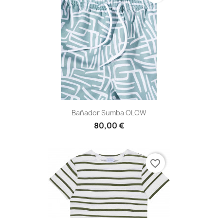
Bañador Sumba OLOW
80,00 €
favorite_border