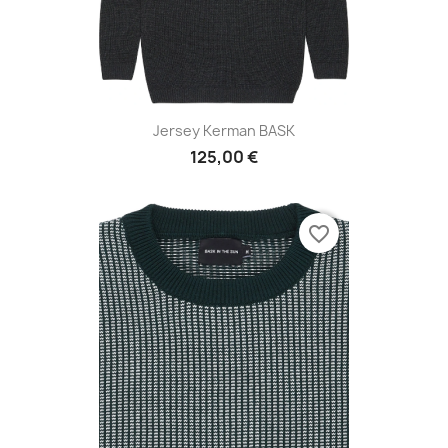
Jersey Kerman BASK
125,00 €
favorite_border