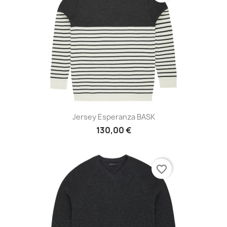
Jersey Esperanza BASK
130,00 €
favorite_border