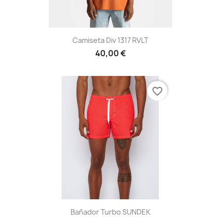
Camiseta Div 1317 RVLT
40,00 €
favorite_border
Bañador Turbo SUNDEK