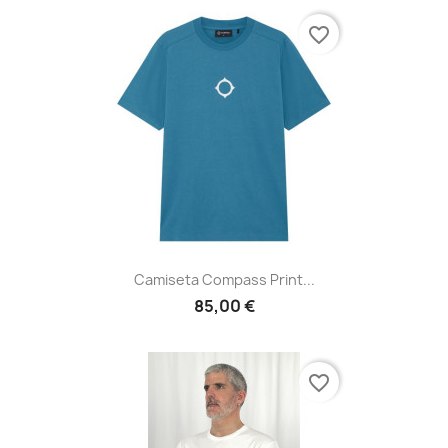
favorite_border
Camiseta Compass Print...
85,00 €
favorite_border