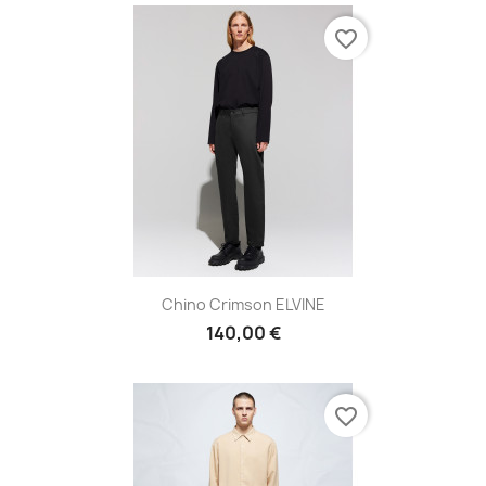
favorite_border
Chino Crimson ELVINE
140,00 €
favorite_border