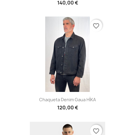
140,00 €
favorite_border
Chaqueta Denim Gaua HÏKA
120,00 €
favorite_border