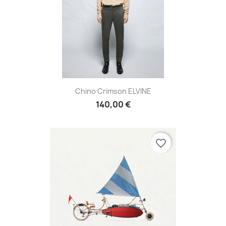
Chino Crimson ELVINE
140,00 €
favorite_border