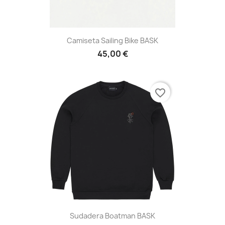
Camiseta Sailing Bike BASK
45,00 €
favorite_border
Sudadera Boatman BASK