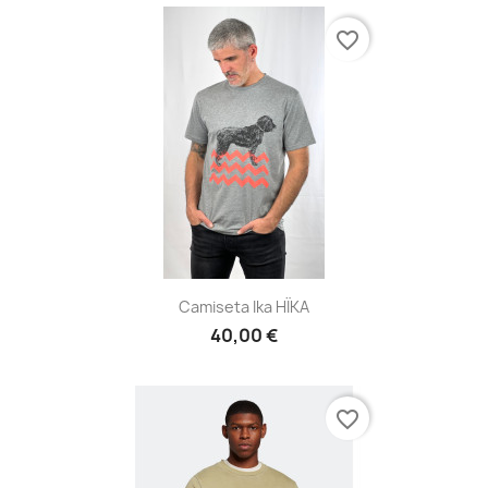
favorite_border
Camiseta Ika HÏKA
40,00 €
favorite_border