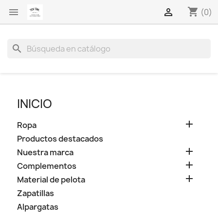
shopping_cart


(0)
search
INICIO

Ropa
Productos destacados

Nuestra marca

Complementos

Material de pelota
Zapatillas
Alpargatas