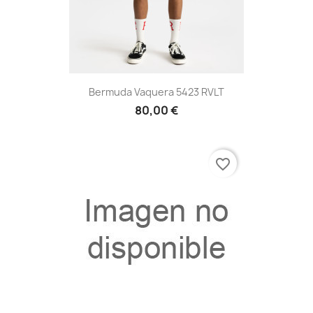
Bermuda Vaquera 5423 RVLT
80,00 €
favorite_border