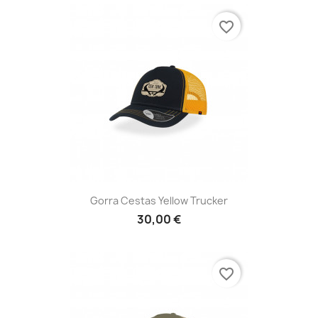
favorite_border
Gorra Cestas Yellow Trucker
30,00 €
favorite_border