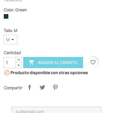
Color: Green
Green
Talla: M
Cantidad

favorite_border
AÑADIR AL CARRITO

Producto disponible con otras opciones
Compartir