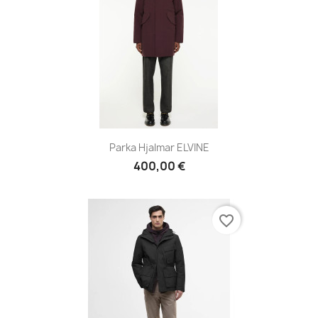
Parka Hjalmar ELVINE
400,00 €
favorite_border