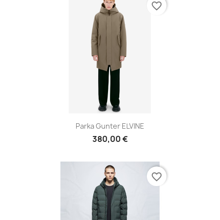
favorite_border
Parka Gunter ELVINE
380,00 €
favorite_border