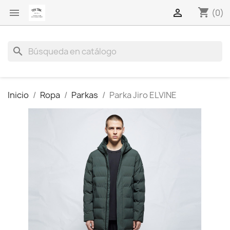
shopping_cart


(0)
search
Inicio
Ropa
Parkas
Parka Jiro ELVINE