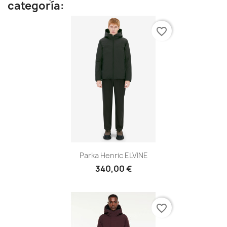
categoría:
favorite_border
Parka Henric ELVINE
340,00 €
favorite_border