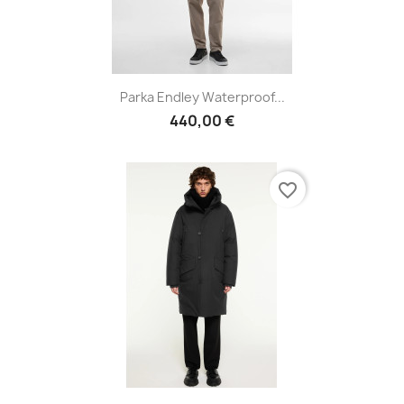
Parka Endley Waterproof...
440,00 €
favorite_border