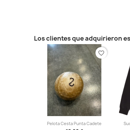
Los clientes que adquirieron 
favorite_border
Vista rápida

Pelota Cesta Punta Cadete
Sud