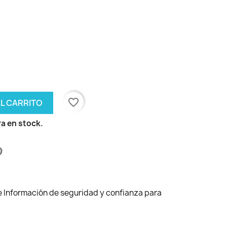
favorite_border
AL CARRITO
a en stock.
de Información de seguridad y confianza para