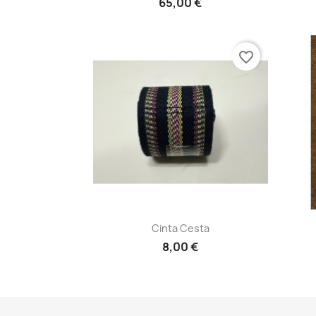
65,00 €
favorite_border
Vista rápida

Cinta Cesta
8,00 €