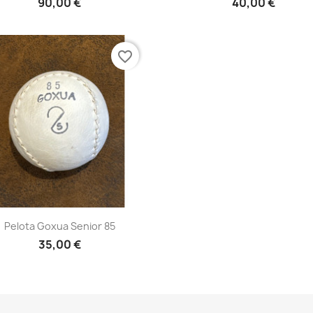
90,00 €
40,00 €
favorite_border
Vista rápida

Pelota Goxua Senior 85
35,00 €