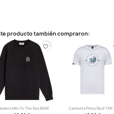
este producto también compraron:
favorite_border
fa
Vista rápida
Vista rápida


adera Mini To The Sea BASK
Camiseta Pilota Skull TXIK.