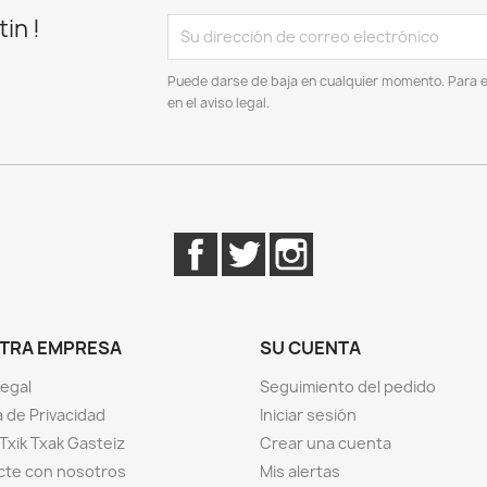
in !
Puede darse de baja en cualquier momento. Para el
en el aviso legal.
Facebook
Twitter
Instagram
TRA EMPRESA
SU CUENTA
Legal
Seguimiento del pedido
a de Privacidad
Iniciar sesión
Txik Txak Gasteiz
Crear una cuenta
cte con nosotros
Mis alertas