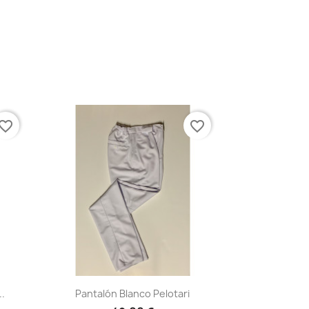
vorite_border
favorite_border
Vista rápida

..
Pantalón Blanco Pelotari