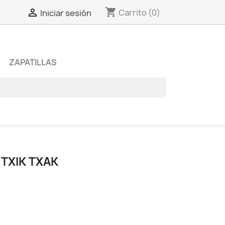
shopping_cart

Carrito
(0)
Iniciar sesión
ZAPATILLAS
TXIK TXAK