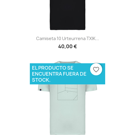
Camiseta 10 Urteurrena TXIK...
40,00 €
EL PRODUCTO SE
favorite_border
ENCUENTRA FUERA DE
STOCK.