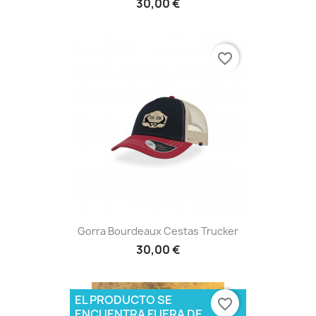
30,00 €
favorite_border
Gorra Bourdeaux Cestas Trucker
30,00 €
EL PRODUCTO SE
favorite_border
ENCUENTRA FUERA DE