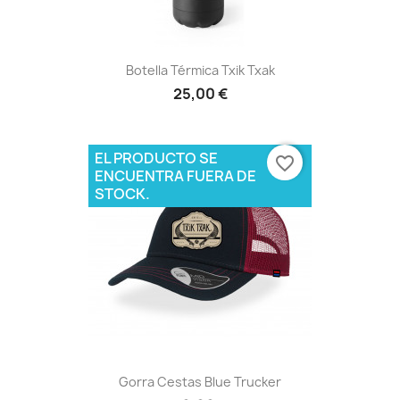
Botella Térmica Txik Txak
25,00 €
EL PRODUCTO SE
favorite_border
ENCUENTRA FUERA DE
STOCK.
Gorra Cestas Blue Trucker