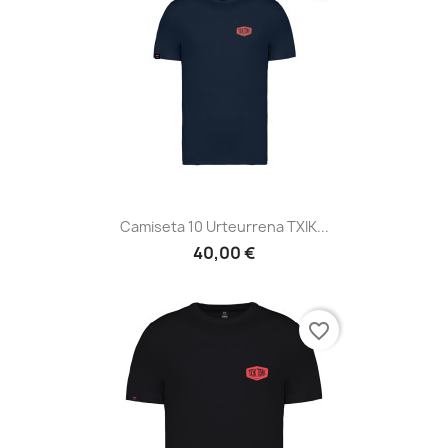
Camiseta 10 Urteurrena TXIK...
40,00 €
favorite_border