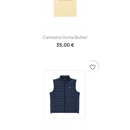
Camiseta Goma Butter
35,00 €
favorite_border