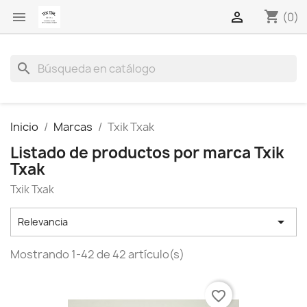
shopping_cart


(0)
search
Inicio
Marcas
Txik Txak
Listado de productos por marca Txik
Txak
Txik Txak

Relevancia
Mostrando 1-42 de 42 artículo(s)
favorite_border