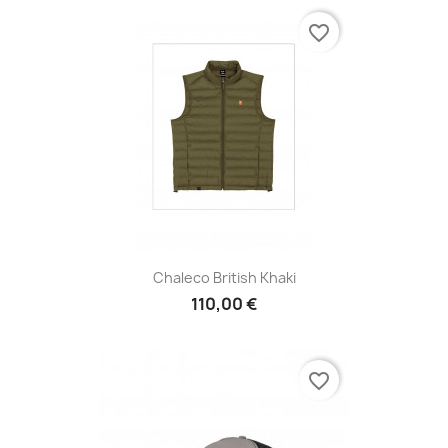
favorite_border
Chaleco British Khaki
110,00 €
favorite_border