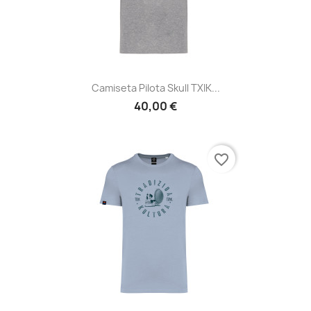
Camiseta Pilota Skull TXIK...
40,00 €
favorite_border