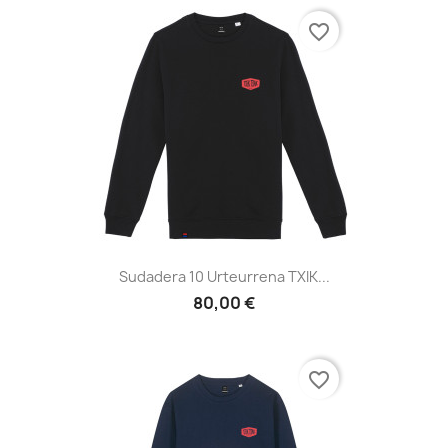
favorite_border
Sudadera 10 Urteurrena TXIK...
80,00 €
favorite_border