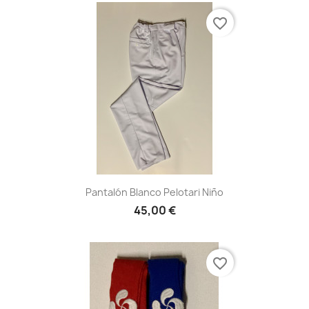
favorite_border
Pantalón Blanco Pelotari Niño
45,00 €
favorite_border