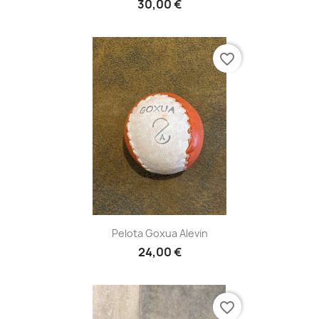
30,00 €
favorite_border
Pelota Goxua Alevin
24,00 €
favorite_border