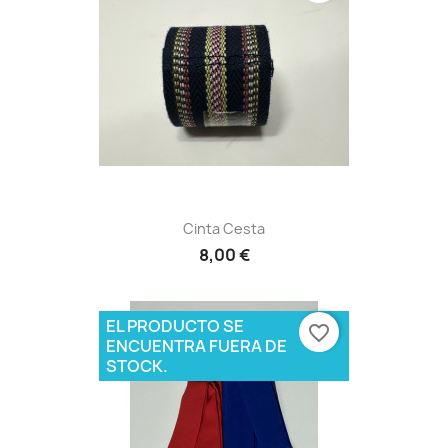
Cinta Cesta
8,00 €
EL PRODUCTO SE
favorite_border
ENCUENTRA FUERA DE
STOCK.