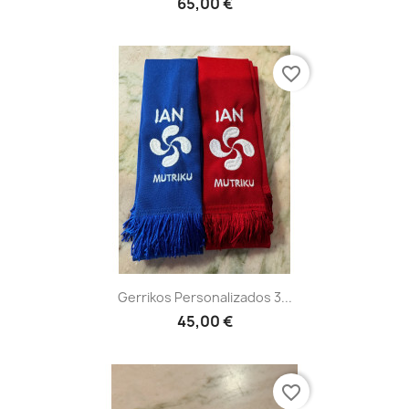
65,00 €
favorite_border
Gerrikos Personalizados 3...
45,00 €
favorite_border