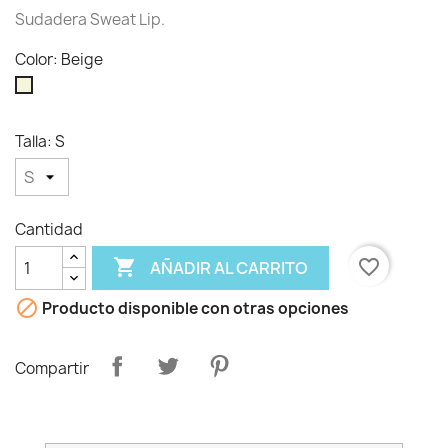
Sudadera Sweat Lip.
Color: Beige
Beige
Talla: S
Cantidad

favorite_border
AÑADIR AL CARRITO

Producto disponible con otras opciones
Compartir