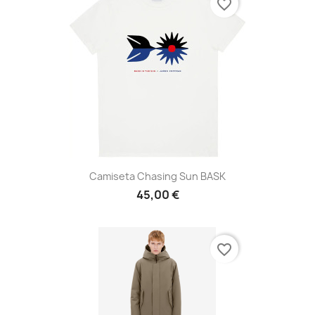
favorite_border
Camiseta Chasing Sun BASK
45,00 €
favorite_border