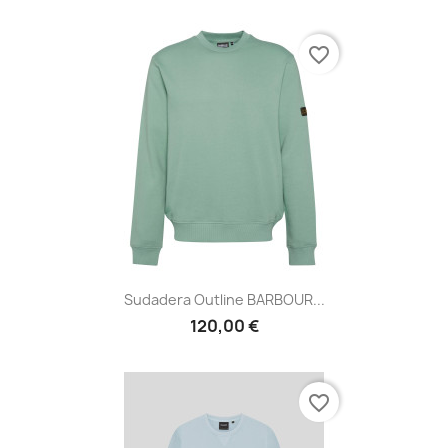
favorite_border
Sudadera Outline BARBOUR...
120,00 €
favorite_border