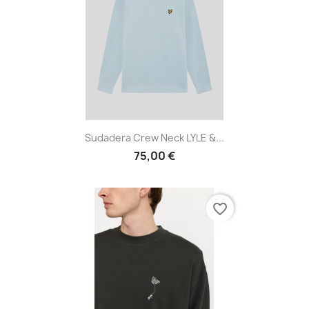
Sudadera Crew Neck LYLE &...
75,00 €
favorite_border