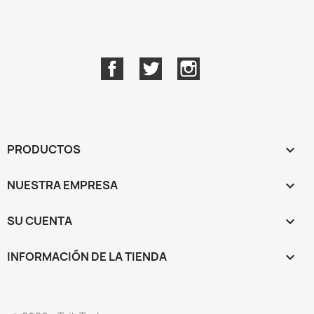
Facebook
Twitter
Instagram
PRODUCTOS

NUESTRA EMPRESA

SU CUENTA

INFORMACIÓN DE LA TIENDA
keyboard_arrow_down