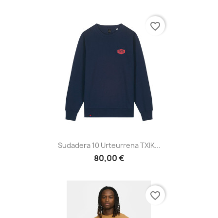
favorite_border
Sudadera 10 Urteurrena TXIK...
80,00 €
favorite_border