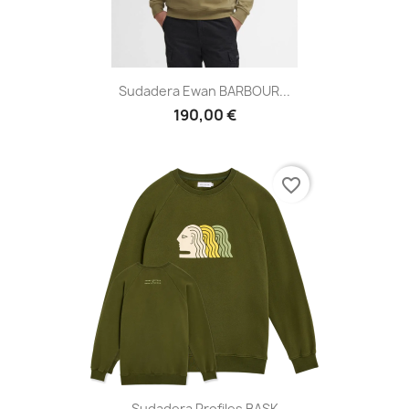
Sudadera Ewan BARBOUR...
190,00 €
favorite_border
Sudadera Profiles BASK