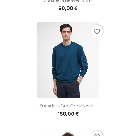
Sudadera Heaven BASK
90,00 €
favorite_border
Sudadera Grip Crew Neck...
150,00 €