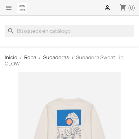
shopping_cart


(0)
search
Inicio
Ropa
Sudaderas
Sudadera Sweat Lip
OLOW