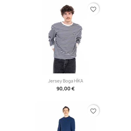
favorite_border
Jersey Boga HÏKA
90,00 €
favorite_border