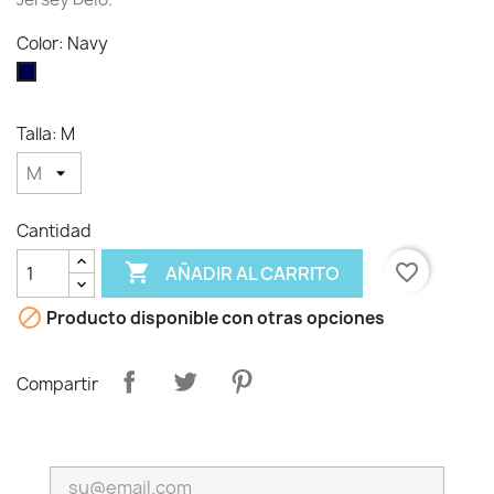
Color: Navy
Navy
Talla: M
Cantidad

favorite_border
AÑADIR AL CARRITO

Producto disponible con otras opciones
Compartir