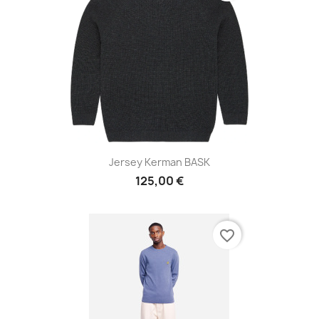
Jersey Kerman BASK
125,00 €
favorite_border