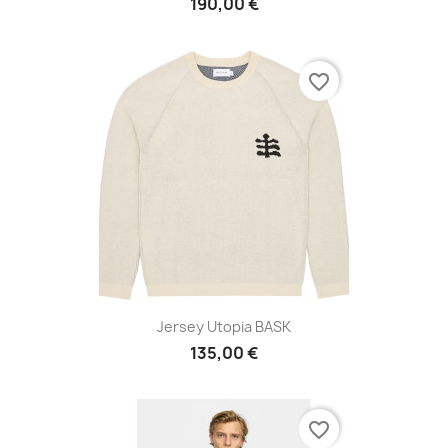
190,00 €
favorite_border
Jersey Utopia BASK
135,00 €
favorite_border