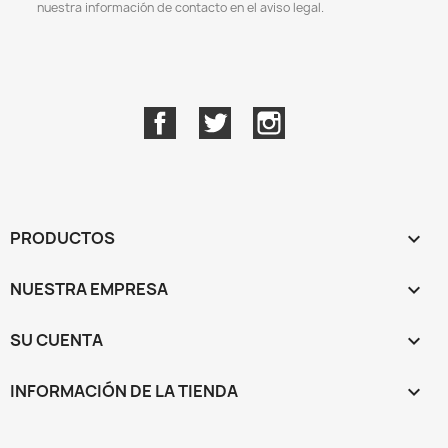
nuestra información de contacto en el aviso legal.
Facebook
Twitter
Instagram
PRODUCTOS

NUESTRA EMPRESA

SU CUENTA

INFORMACIÓN DE LA TIENDA
keyboard_arrow_down