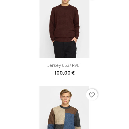
Jersey 6537 RVLT
100,00 €
favorite_border