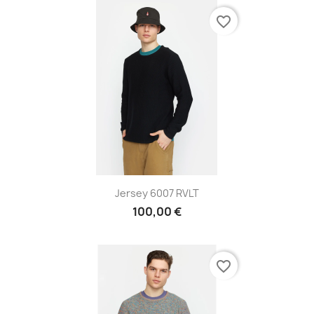
favorite_border
Jersey 6007 RVLT
100,00 €
favorite_border