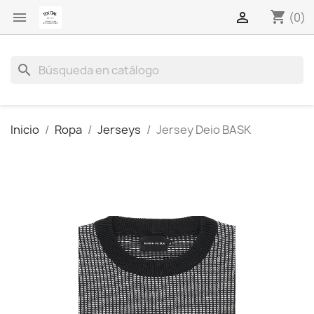
shopping_cart


(0)
search
Inicio
Ropa
Jerseys
Jersey Deio BASK