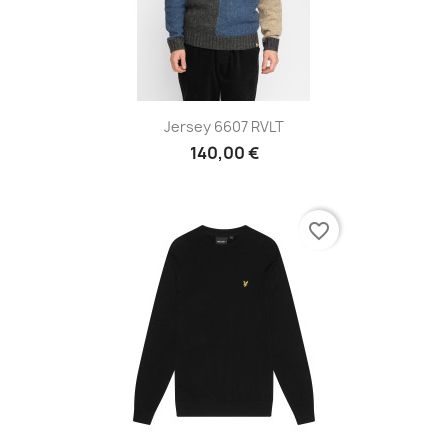
Jersey 6607 RVLT
140,00 €
favorite_border