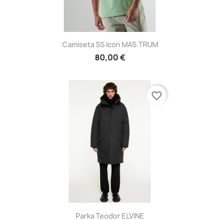
Camiseta SS Icon MAS.TRUM
80,00 €
favorite_border
Parka Teodor ELVINE