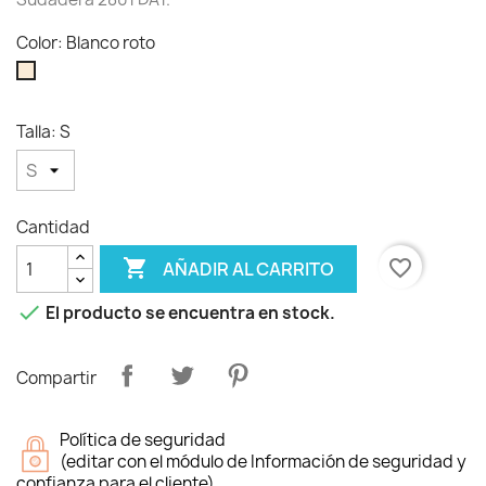
Color: Blanco roto
Blanco
roto
Talla: S
Cantidad

favorite_border
AÑADIR AL CARRITO

El producto se encuentra en stock.
Compartir
Política de seguridad
(editar con el módulo de Información de seguridad y
confianza para el cliente)