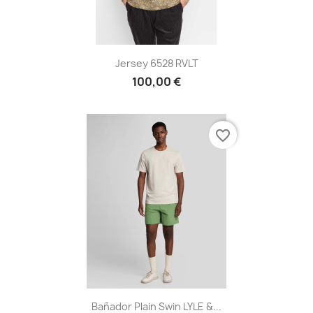
Jersey 6528 RVLT
100,00 €
favorite_border
Bañador Plain Swin LYLE &...