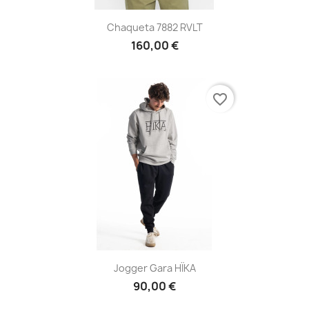
Chaqueta 7882 RVLT
160,00 €
favorite_border
Jogger Gara HÏKA
90,00 €