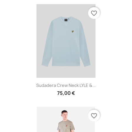
favorite_border
Sudadera Crew Neck LYLE &...
75,00 €
favorite_border