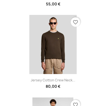
55,00 €
favorite_border
Jersey Cotton Crew Neck...
80,00 €
favorite_border