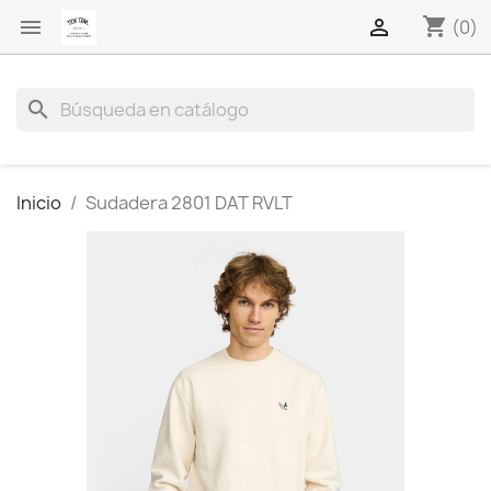
shopping_cart


(0)
search
Inicio
Sudadera 2801 DAT RVLT