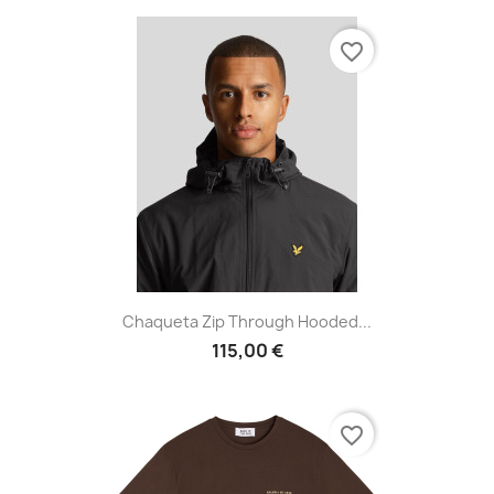
favorite_border
Chaqueta Zip Through Hooded...
115,00 €
favorite_border