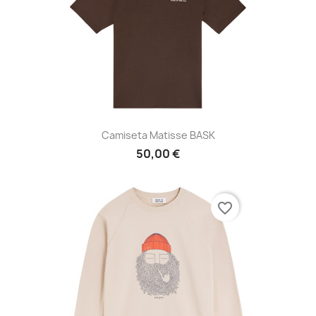
Camiseta Matisse BASK
50,00 €
favorite_border