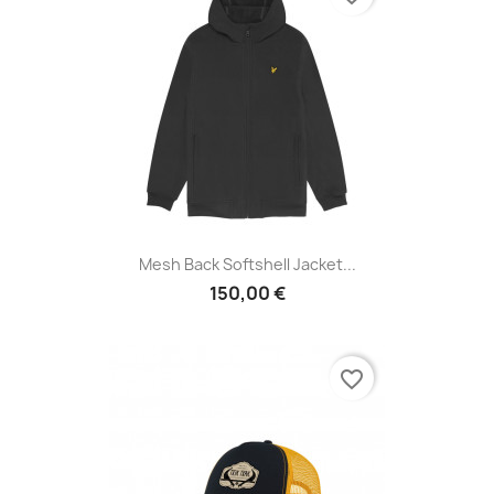
Mesh Back Softshell Jacket...
150,00 €
favorite_border