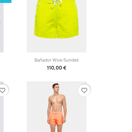
Vista rápida

Bañador Wow Sundek
110,00 €
vorite_border
favorite_border