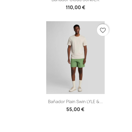
110,00 €
favorite_border
Vista rápida

Bañador Plain Swin LYLE &...
55,00 €