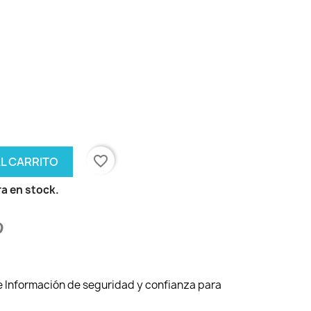
favorite_border
AL CARRITO
a en stock.
de Información de seguridad y confianza para