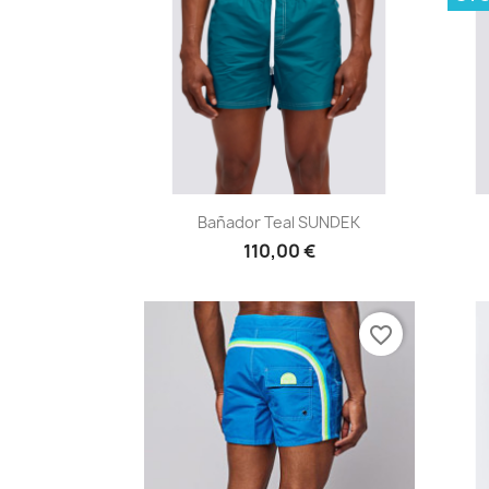
Vista rápida

Bañador Teal SUNDEK
110,00 €
favorite_border