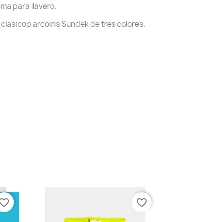
oma para llavero.
 clasicop arcoiris Sundek de tres colores.
vorite_border
favorite_border