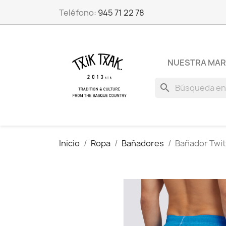
Teléfono:
945 71 22 78
NUESTRA MA
search
Inicio
Ropa
Bañadores
Bañador Twi