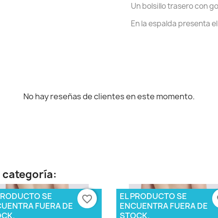
Un bolsillo trasero con g
En la espalda presenta el
No hay reseñas de clientes en este momento.
 categoría:
PRODUCTO SE
EL PRODUCTO SE
favorite_border
fa
UENTRA FUERA DE
ENCUENTRA FUERA DE
CK.
STOCK.