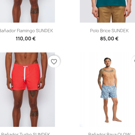
Vista rápida
Vista rápida


Bañador Flamingo SUNDEK
Polo Brice SUNDEK
110,00 €
85,00 €
favorite_border
fa
Vista rápida
Vista rápida


Bañador Turbo SUNDEK
Bañador Baya OLOW