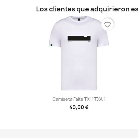
Los clientes que adquirieron 
favorite_border
Vista rápida

Camiseta Falta TXIK TXAK
40,00 €