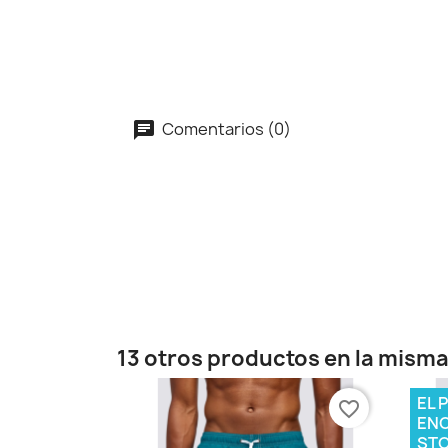
Comentarios (0)
13 otros productos en la misma
EL 
favorite_border
ENC
STO