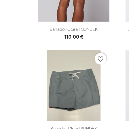
Vista rápida

Bañador Ocean SUNDEK
110,00 €
favorite_border
Vista rápida

Bañador Cloud SUNDEK