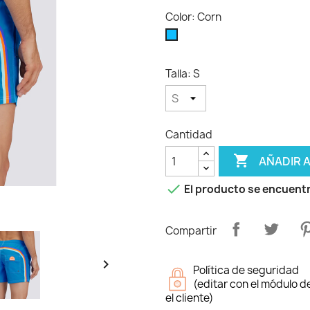
Color: Corn
Corn
Talla: S
Cantidad

AÑADIR 

El producto se encuentr
Compartir

Política de seguridad
(editar con el módulo 
el cliente)