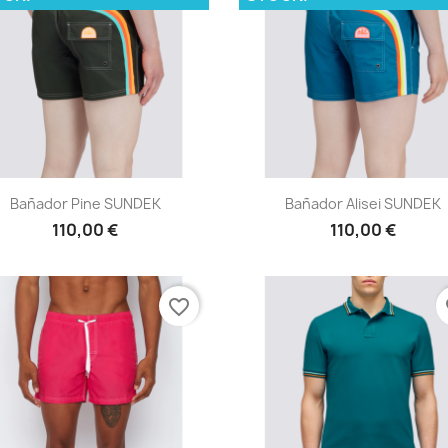
Vista rápida
Vista rápida


Bañador Pine SUNDEK
Bañador Alisei SUNDEK
110,00 €
110,00 €
favorite_border
fa