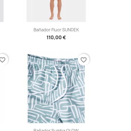
Vista rápida

Bañador Fluor SUNDEK
110,00 €
vorite_border
favorite_border
Vista rápida

Bañador Sumba OLOW